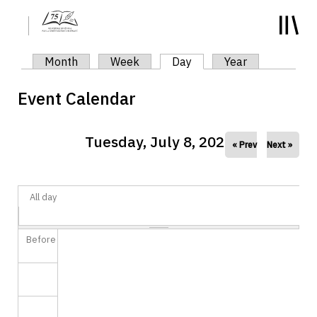
y
Primary tabs
Month
Week
Day
(active tab)
Year
Event Calendar
Tuesday, July 8, 2025
« Prev
Next »
All day
Before