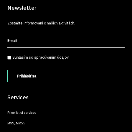
Newsletter
Zostaňte informovaní o našich aktivitách.
E-mail
Súhlasím so spracúvaním údajov
*
Súhlasím so
spracúvaním údajov
Services
Price list of services
MVS, MMVS