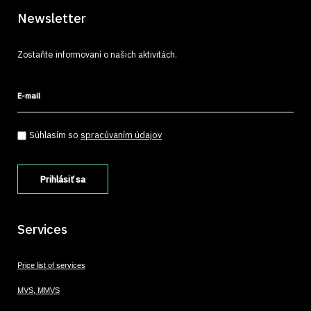
Newsletter
Zostaňte informovaní o našich aktivitách.
E-mail
Súhlasím so spracúvaním údajov
*
Súhlasím so
spracúvaním údajov
Services
Price list of services
MVS, MMVS