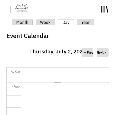
y
Primary tabs
Month
Week
Day
(active tab)
Year
Event Calendar
Thursday, July 2, 2026
« Prev
Next »
All day
Before