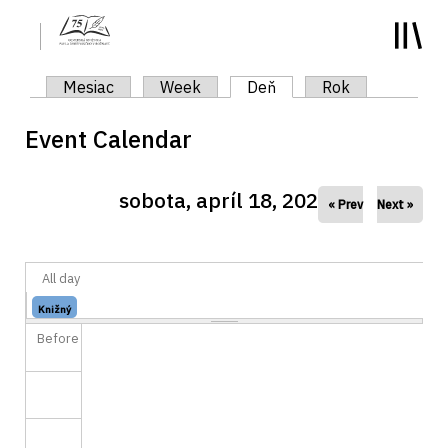
y
Primárne karty
Mesiac
Week
Deň
(aktívna karta)
Rok
Event Calendar
sobota, apríl 18, 2026
« Prev
Next »
All day
Knižný
stroj...
Before