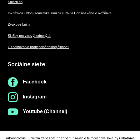
SmartLab
Inknižnica - blog Gemerskej knižnice Pavla Dobšinského v Rožňave
Zvukové knihy
Služby pre znevýhodnených
Oznamovanie protispoločenskej činnosti
Sociálne siete
Facebook
Instagram
Youtube (Channel)
Súbory cookie. S cieľom zabezpečiť riadne fungovanie tejto webovej lokality ukladáme