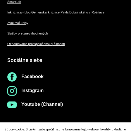
SmartLab
Inknižnica - blog Gemerskej knižnice Pavla Dobšinského v Rožňave
Zvukové knihy
Služby pre znevýhodnených
Oznamovanie protispoločenskej činnosti
Sociálne siete
Facebook
Instagram
Youtube (Channel)
Súbory cookie. S cieľom zabezpečiť riadne fungovanie tejto webovej lokality ukladáme