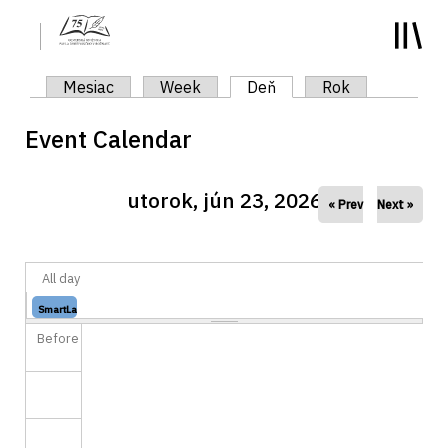
y
Primárne karty
Mesiac
Week
Deň
(aktívna karta)
Rok
Event Calendar
utorok, jún 23, 2026
« Prev
Next »
All day
SmartLab
Knižný
-...
Before
stroj...