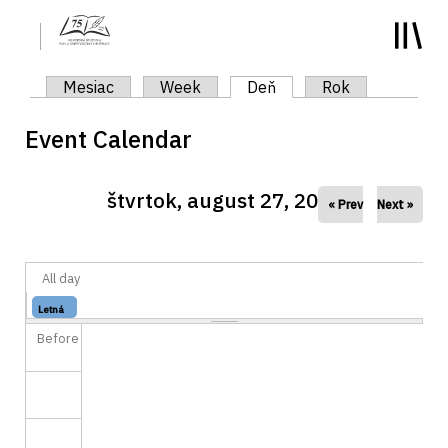
y
Primárne karty
Mesiac
Week
Deň
(aktívna karta)
Rok
Event Calendar
štvrtok, august 27, 2026
« Prev
Next »
All day
Letná
Nakresli...
knižnica
Before
SmartLab
Knižný
-...
stroj...