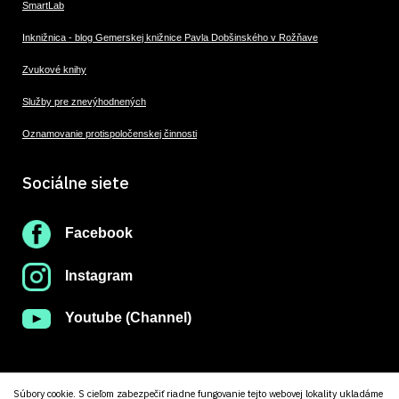
SmartLab
Inknižnica - blog Gemerskej knižnice Pavla Dobšinského v Rožňave
Zvukové knihy
Služby pre znevýhodnených
Oznamovanie protispoločenskej činnosti
Sociálne siete
Facebook
Instagram
Youtube (Channel)
Súbory cookie. S cieľom zabezpečiť riadne fungovanie tejto webovej lokality ukladáme