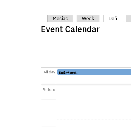
Primárne karty
Mesiac
Week
Deň
(aktív
Event Calendar
All day
Knižný stroj...
Before