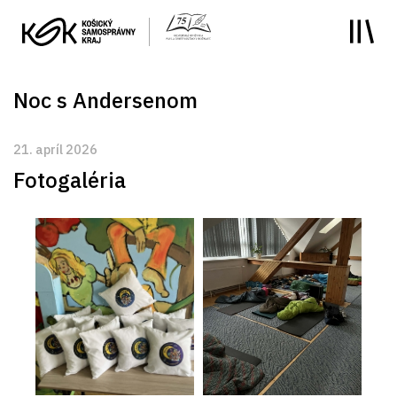
y
Noc s Andersenom
21. apríl 2026
Fotogaléria