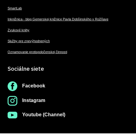
SmartLab
Inknižnica - blog Gemerskej knižnice Pavla Dobšinského v Rožňave
Zvukové knihy
Služby pre znevýhodnených
Oznamovanie protispoločenskej činnosti
Sociálne siete
Facebook
Instagram
Youtube (Channel)