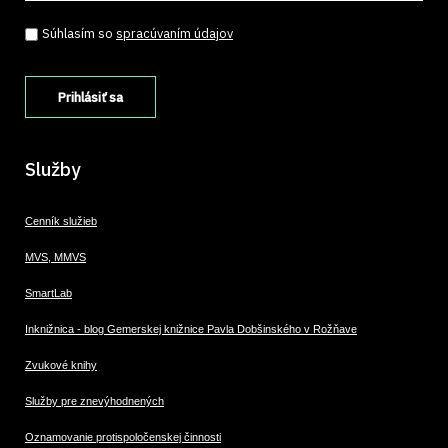
Súhlasím so spracúvaním údajov
*
Súhlasím so
spracúvaním údajov
Služby
Cenník služieb
MVS, MMVS
SmartLab
Inknižnica - blog Gemerskej knižnice Pavla Dobšinského v Rožňave
Zvukové knihy
Služby pre znevýhodnených
Oznamovanie protispoločenskej činnosti