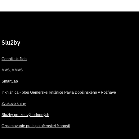
Služby
Cenník služieb
MVS, MMVS
SmartLab
Inknižnica - blog Gemerskej knižnice Pavla Dobšinského v Rožňave
Zvukové knihy
Služby pre znevýhodnených
Oznamovanie protispoločenskej činnosti