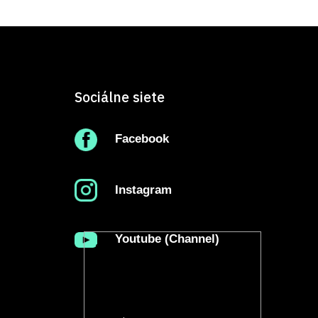
Sociálne siete
Facebook
Instagram
Youtube (Channel)
Súbory cookie. S cieľom zabezpečiť riadne
fungovanie tejto webovej lokality ukladáme
niekedy na vašom zariadení malé dátové
súbory, tzv. cookie. Je to bežná prax väčšiny
veľkých webových lokalít.
Prečítať viac