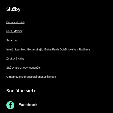
Služby
Cenník služieb
MVS, MMVS
SmartLab
Inknižnica - blog Gemerskej knižnice Pavla Dobšinského v Rožňave
Zvukové knihy
Služby pre znevýhodnených
Oznamovanie protispoločenskej činnosti
Sociálne siete
Facebook