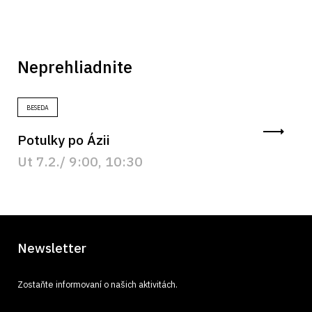
Neprehliadnite
BESEDA
Potulky po Ázii
Ut 7.2./ 9:00, 10:30
Newsletter
Zostaňte informovaní o našich aktivitách.