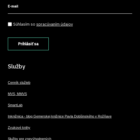
E-mail
Súhlasím so spracúvaním údajov
*
Súhlasím so
spracúvaním údajov
Služby
Cenník služieb
MVS, MMVS
SmartLab
Inknižnica - blog Gemerskej knižnice Pavla Dobšinského v Rožňave
Zvukové knihy
Služby pre znevýhodnených