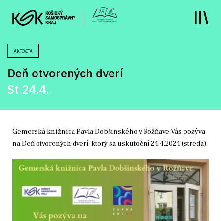
y
AKTIVITA
Deň otvorených dverí
St 24.4.
Gemerská knižnica Pavla Dobšinského v Rožňave Vás pozýva
na Deň otvorených dverí, ktorý sa uskutoční 24.4.2024 (streda).