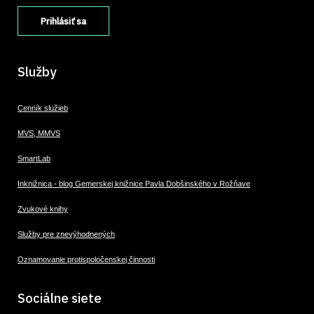
Služby
Cenník služieb
MVS, MMVS
SmartLab
Inknižnica - blog Gemerskej knižnice Pavla Dobšinského v Rožňave
Zvukové knihy
Služby pre znevýhodnených
Oznamovanie protispoločenskej činnosti
Sociálne siete