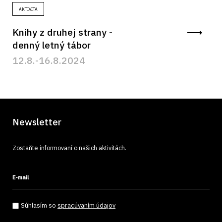
AKTIVITA
Knihy z druhej strany -
denný letný tábor
12.8.-16.8.2024
Newsletter
Zostaňte informovaní o našich aktivitách.
E-mail
Súhlasím so spracúvaním údajov
*
Súhlasím so
spracúvaním údajov