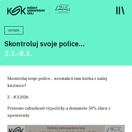
y
AKTIVITA
Skontroluj svoje police...
2.3.-8.3.
Skontroluj svoje police... neostala ti tam kniha z našej
knižnice?
2. - 8.3.2026
Prineste zabudnuté výpožičky a dostanete 50% zľavu z
upomienky