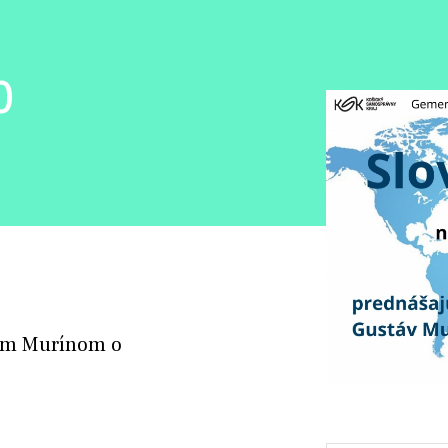
0
vom Murínom o