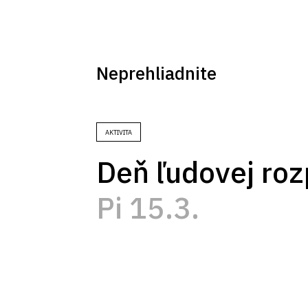
Neprehliadnite
AKTIVITA
Deň ľudovej ro
Pi 15.3.