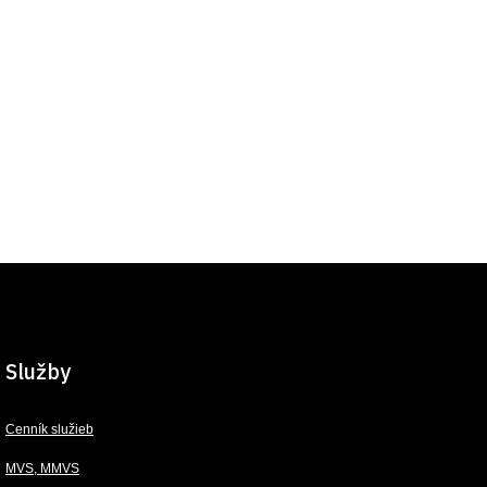
Služby
Cenník služieb
MVS, MMVS