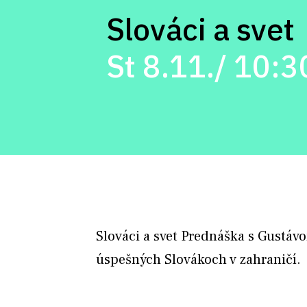
Slováci a svet
St 8.11./ 10:3
Slováci a svet Prednáška s Gustá
úspešných Slovákoch v zahraničí.